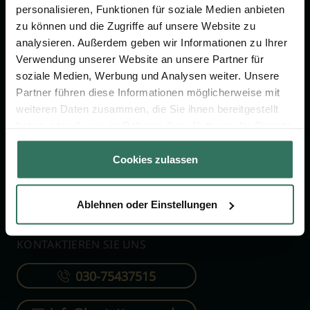
personalisieren, Funktionen für soziale Medien anbieten
zu können und die Zugriffe auf unsere Website zu
FÜR SIE
FÜR BESTATTER
analysieren. Außerdem geben wir Informationen zu Ihrer
Verwendung unserer Website an unsere Partner für
Vergleich
Online-Portal
soziale Medien, Werbung und Analysen weiter. Unsere
Ratgeber
Kostenlos registrieren
Partner führen diese Informationen möglicherweise mit
Verzeichnis
weiteren Daten zusammen, die Sie ihnen bereitgestellt
haben oder die sie im Rahmen Ihrer Nutzung der Dienste
Wissenswertes
gesammelt haben.
Über uns
Cookies zulassen
Für Bestatter
Ablehnen oder Einstellungen
KONTAKTIEREN SIE UNS
030-75437515