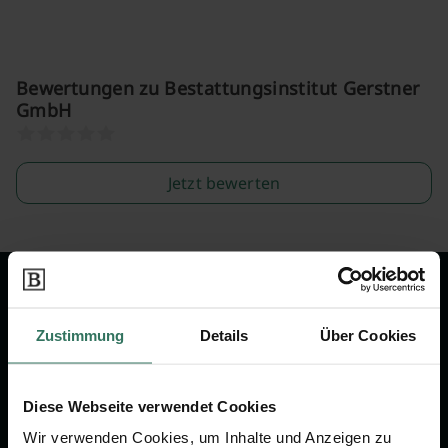
Bewertungen zu Bestattungsinstitut Gerstner
GmbH
Jetzt bewerten
Wir sind Ihr Ansprechpartner rund
um das Thema Bestattung &
Zustimmung
Details
Über Cookies
Vorsorge.
Diese Webseite verwendet Cookies
Jetzt beraten lassen
Wir verwenden Cookies, um Inhalte und Anzeigen zu