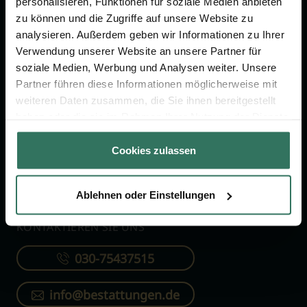
personalisieren, Funktionen für soziale Medien anbieten
FÜR SIE
FÜR BESTATTER
zu können und die Zugriffe auf unsere Website zu
analysieren. Außerdem geben wir Informationen zu Ihrer
Vergleich
Online-Portal
Verwendung unserer Website an unsere Partner für
soziale Medien, Werbung und Analysen weiter. Unsere
Ratgeber
Kostenlos registrieren
Partner führen diese Informationen möglicherweise mit
Verzeichnis
weiteren Daten zusammen, die Sie ihnen bereitgestellt
Wissenswertes
haben oder die sie im Rahmen Ihrer Nutzung der Dienste
gesammelt haben.
Über uns
Cookies zulassen
Für Bestatter
Ablehnen oder Einstellungen
KONTAKTIEREN SIE UNS
030-75437515
info@bestattungen.de