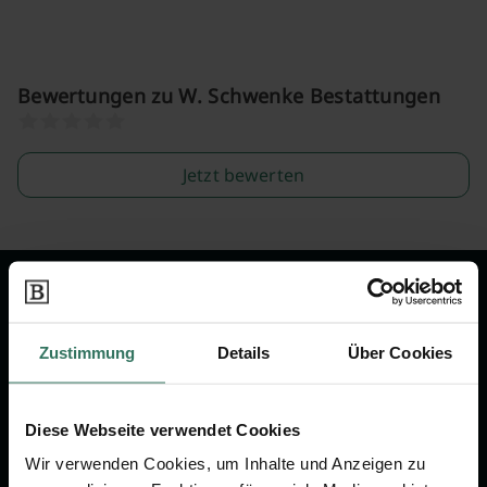
Bewertungen zu W. Schwenke Bestattungen
Jetzt bewerten
Wir sind Ihr Ansprechpartner rund
um das Thema Bestattung &
Zustimmung
Details
Über Cookies
Vorsorge.
Diese Webseite verwendet Cookies
Jetzt beraten lassen
Wir verwenden Cookies, um Inhalte und Anzeigen zu