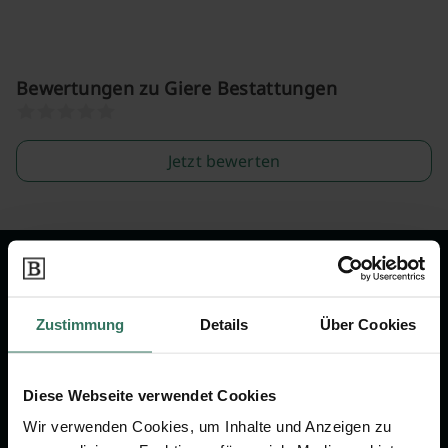
Bewertungen zu Giere Bestattungen
Jetzt bewerten
Wir sind Ihr Ansprechpartner rund
um das Thema Bestattung &
Zustimmung
Details
Über Cookies
Vorsorge.
Diese Webseite verwendet Cookies
Jetzt beraten lassen
Wir verwenden Cookies, um Inhalte und Anzeigen zu