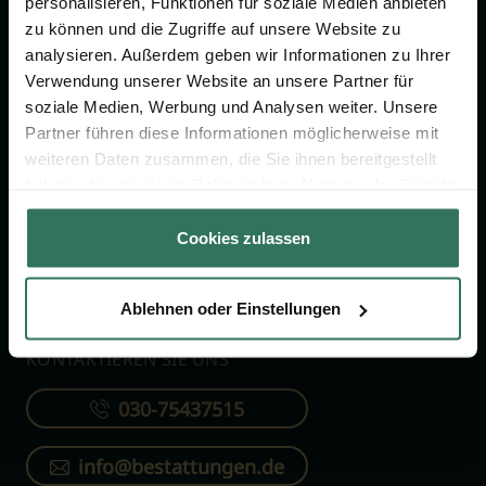
personalisieren, Funktionen für soziale Medien anbieten
FÜR SIE
FÜR BESTATTER
zu können und die Zugriffe auf unsere Website zu
analysieren. Außerdem geben wir Informationen zu Ihrer
Vergleich
Online-Portal
Verwendung unserer Website an unsere Partner für
soziale Medien, Werbung und Analysen weiter. Unsere
Ratgeber
Kostenlos registrieren
Partner führen diese Informationen möglicherweise mit
Verzeichnis
weiteren Daten zusammen, die Sie ihnen bereitgestellt
Wissenswertes
haben oder die sie im Rahmen Ihrer Nutzung der Dienste
gesammelt haben.
Über uns
Cookies zulassen
Für Bestatter
Ablehnen oder Einstellungen
KONTAKTIEREN SIE UNS
030-75437515
info@bestattungen.de