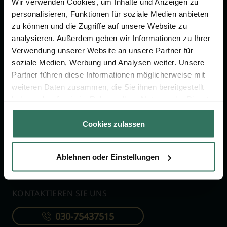
Jetzt beraten lassen
Wir verwenden Cookies, um Inhalte und Anzeigen zu
personalisieren, Funktionen für soziale Medien anbieten
zu können und die Zugriffe auf unsere Website zu
analysieren. Außerdem geben wir Informationen zu Ihrer
FÜR SIE
FÜR BESTATTER
Verwendung unserer Website an unsere Partner für
Vergleich
Online-Portal
soziale Medien, Werbung und Analysen weiter. Unsere
Partner führen diese Informationen möglicherweise mit
Ratgeber
Kostenlos registrieren
weiteren Daten zusammen, die Sie ihnen bereitgestellt
Verzeichnis
haben oder die sie im Rahmen Ihrer Nutzung der Dienste
Wissenswertes
gesammelt haben.
Cookies zulassen
Über uns
Für Bestatter
Ablehnen oder Einstellungen
KONTAKTIEREN SIE UNS
030-75437515