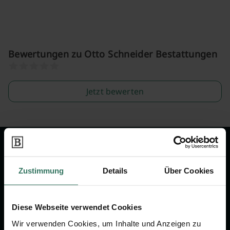
Bewertungen zu Otto Schneider Bestattungen
Jetzt bewerten
Wir sind Ihr Ansprechpartner rund
um das Thema Bestattung &
Zustimmung
Details
Über Cookies
Vorsorge.
Diese Webseite verwendet Cookies
Jetzt beraten lassen
Wir verwenden Cookies, um Inhalte und Anzeigen zu