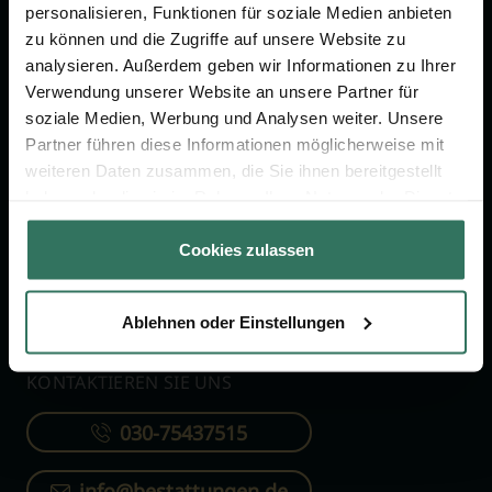
personalisieren, Funktionen für soziale Medien anbieten
zu können und die Zugriffe auf unsere Website zu
FÜR SIE
FÜR BESTATTER
analysieren. Außerdem geben wir Informationen zu Ihrer
Vergleich
Online-Portal
Verwendung unserer Website an unsere Partner für
soziale Medien, Werbung und Analysen weiter. Unsere
Ratgeber
Kostenlos registrieren
Partner führen diese Informationen möglicherweise mit
Verzeichnis
weiteren Daten zusammen, die Sie ihnen bereitgestellt
haben oder die sie im Rahmen Ihrer Nutzung der Dienste
Wissenswertes
gesammelt haben.
Über uns
Cookies zulassen
Für Bestatter
Ablehnen oder Einstellungen
KONTAKTIEREN SIE UNS
030-75437515
info@bestattungen.de