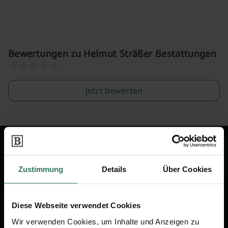
Bewertungen zu Helmut Sträßer Bestattungen
Jetzt bewerten
Wir sind Ihr Ansprechpartner rund
um das Thema Bestattung &
Zustimmung
Details
Über Cookies
Vorsorge.
Diese Webseite verwendet Cookies
Jetzt beraten lassen
Wir verwenden Cookies, um Inhalte und Anzeigen zu