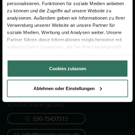
personalisieren, Funktionen für soziale Medien anbieten
zu können und die Zugriffe auf unsere Website zu
FÜR SIE
FÜR BESTATTER
analysieren. Außerdem geben wir Informationen zu Ihrer
Vergleich
Online-Portal
Verwendung unserer Website an unsere Partner für
soziale Medien, Werbung und Analysen weiter. Unsere
Ratgeber
Kostenlos registrieren
Partner führen diese Informationen möglicherweise mit
Verzeichnis
weiteren Daten zusammen, die Sie ihnen bereitgestellt
haben oder die sie im Rahmen Ihrer Nutzung der Dienste
Wissenswertes
gesammelt haben.
Über uns
Cookies zulassen
Für Bestatter
Ablehnen oder Einstellungen
KONTAKTIEREN SIE UNS
030-75437515
info@bestattungen.de