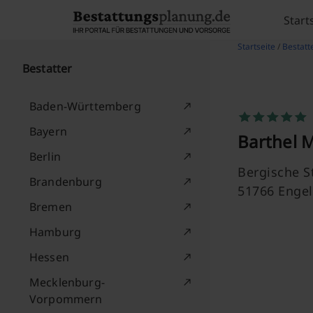
Skip to content
Start
Startseite
/
Bestatt
Bestatter
Baden-Württemberg
Bayern
Barthel 
Berlin
Bergische St
Brandenburg
51766 Engel
Bremen
Hamburg
Hessen
Mecklenburg-
Vorpommern