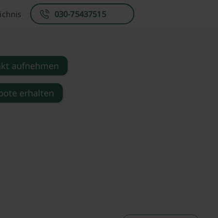
ichnis
030-75437515
akt aufnehmen
ote erhalten