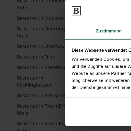
Bestatter in Mülheim an der
Ruhr
Bestatter in Münster
Bestatter in Oberbergischer
Zustimmung
Kreis
Bestatter in Oberhausen
Diese Webseite verwendet 
Bestatter in Olpe
Wir verwenden Cookies, um I
und die Zugriffe auf unsere 
Bestatter in Paderborn
Website an unsere Partner fü
Bestatter in
möglicherweise mit weiteren
Recklinghausen
der Dienste gesammelt habe
Bestatter in Remscheid
Bestatter in Rhein-Erft-
Kreis
Bestatter in Rhein-Kreis
Neuss