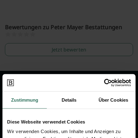
Bewertungen zu Peter Mayer Bestattungen
Jetzt bewerten
Wir sind Ihr Ansprechpartner rund
um das Thema Bestattung &
Zustimmung
Details
Über Cookies
Vorsorge.
Diese Webseite verwendet Cookies
Jetzt beraten lassen
Wir verwenden Cookies, um Inhalte und Anzeigen zu