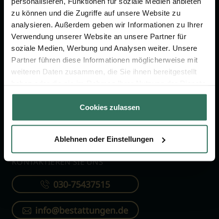
personalisieren, Funktionen für soziale Medien anbieten
FÜR SIE
FÜR BESTATTER
zu können und die Zugriffe auf unsere Website zu
analysieren. Außerdem geben wir Informationen zu Ihrer
Vergleich
Online-Portal
Verwendung unserer Website an unsere Partner für
soziale Medien, Werbung und Analysen weiter. Unsere
Ratgeber
Kostenlos registrieren
Partner führen diese Informationen möglicherweise mit
Verzeichnis
weiteren Daten zusammen, die Sie ihnen bereitgestellt
Wissenswertes
haben oder die sie im Rahmen Ihrer Nutzung der Dienste
gesammelt haben.
Über uns
Cookies zulassen
Für Bestatter
Ablehnen oder Einstellungen
KONTAKTIEREN SIE UNS
030-75437515
info@bestattungen.de