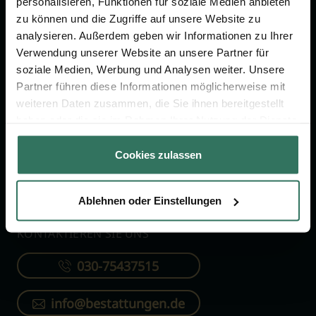
personalisieren, Funktionen für soziale Medien anbieten
FÜR SIE
FÜR BESTATTER
zu können und die Zugriffe auf unsere Website zu
analysieren. Außerdem geben wir Informationen zu Ihrer
Vergleich
Online-Portal
Verwendung unserer Website an unsere Partner für
soziale Medien, Werbung und Analysen weiter. Unsere
Ratgeber
Kostenlos registrieren
Partner führen diese Informationen möglicherweise mit
Verzeichnis
weiteren Daten zusammen, die Sie ihnen bereitgestellt
Wissenswertes
haben oder die sie im Rahmen Ihrer Nutzung der Dienste
gesammelt haben.
Über uns
Cookies zulassen
Für Bestatter
Ablehnen oder Einstellungen
KONTAKTIEREN SIE UNS
030-75437515
info@bestattungen.de