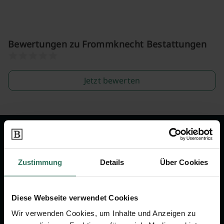
Bewertungen zu Frommknecht Bestattungen
Jetzt bewerten
Wir sind Ihr Ansprechpartner rund
um das Thema Bestattung &
Zustimmung
Details
Über Cookies
Vorsorge.
Diese Webseite verwendet Cookies
Jetzt beraten lassen
Wir verwenden Cookies, um Inhalte und Anzeigen zu