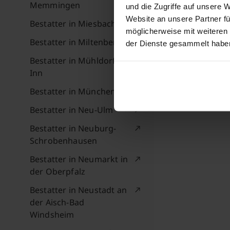
Memmingen
und die Zugriffe auf unsere 
Website an unsere Partner fü
Bestatter in Miesbach
möglicherweise mit weiteren
Bestatter in Miltenberg
der Dienste gesammelt habe
Bestatter in Mühldorf am
Inn
Bestatter in München
Bestatter in Neu-Ulm
Bestatter in Neuburg-
Schrobenhausen
Bestatter in Neumarkt in
der Oberpfalz
Bestatter in Neustadt an
der Aisch-Bad
Windsheim