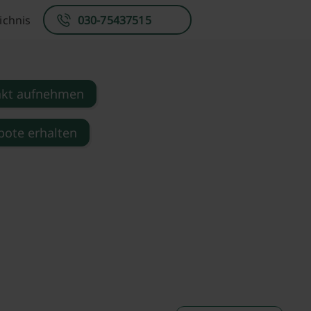
ichnis
030-75437515
akt aufnehmen
ote erhalten