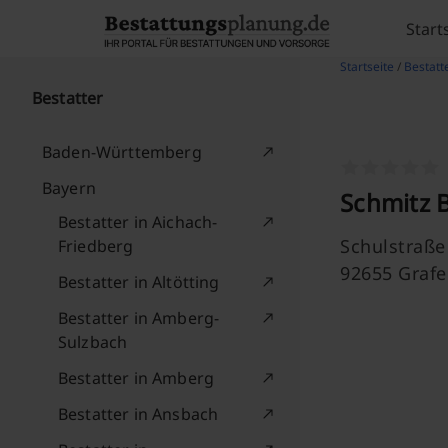
Skip to content
Start
Startseite
/
Bestatt
Bestatter
Baden-Württemberg
Bayern
Schmitz 
Bestatter in Aichach-
Schulstraße
Friedberg
92655 Graf
Bestatter in Altötting
Bestatter in Amberg-
Sulzbach
Bestatter in Amberg
Bestatter in Ansbach