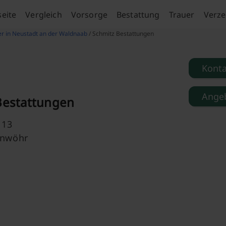
seite
Vergleich
Vorsorge
Bestattung
Trauer
Verze
er in Neustadt an der Waldnaab
/ Schmitz Bestattungen
Kont
Angeb
Bestattungen
 13
enwöhr