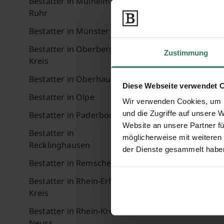
Bestatter in Mülheim an der
Ruhr
Bestatter in Münster
Bestatter in Oberbergischer
Zustimmung
Kreis
Bestatter in Oberhausen
Diese Webseite verwendet 
Bestatter in Olpe
Wir verwenden Cookies, um I
und die Zugriffe auf unsere 
Bestatter in Paderborn
Website an unsere Partner fü
Bestatter in
möglicherweise mit weiteren
Recklinghausen
der Dienste gesammelt habe
Bestatter in Remscheid
Bestatter in Rhein-Erft-
Kreis
Bestatter in Rhein-Kreis
Neuss