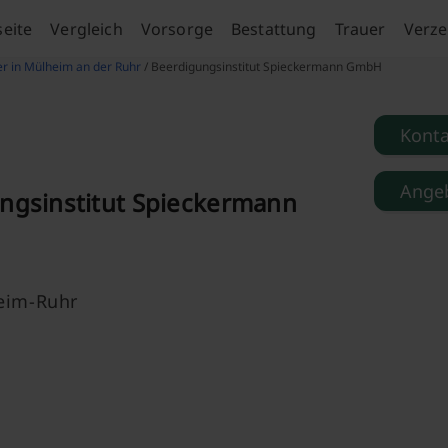
seite
Vergleich
Vorsorge
Bestattung
Trauer
Verze
er in Mülheim an der Ruhr
/ Beerdigungsinstitut Spieckermann GmbH
Kont
Angeb
ngsinstitut Spieckermann
c
eim-Ruhr