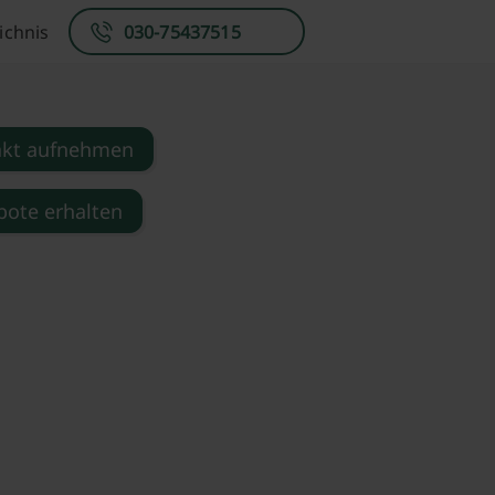
ichnis
030-75437515
akt aufnehmen
ote erhalten