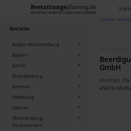
Skip to content
Start
Startseite
/
Bestatt
Bestatter
Baden-Württemberg
Bayern
Beerdigu
Berlin
GmbH
Brandenburg
Kirchstr. 76
Bremen
45479 Mülh
Hamburg
Hessen
Mecklenburg-
Vorpommern