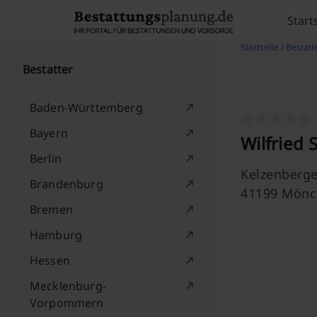
Skip to content
Start
Startseite
/
Bestatt
Bestatter
Baden-Württemberg
Bayern
Wilfried
Berlin
Kelzenberg
Brandenburg
41199 Mönc
Bremen
Hamburg
Hessen
Mecklenburg-
Vorpommern