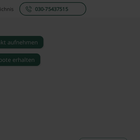
ichnis
030-75437515
akt aufnehmen
ote erhalten