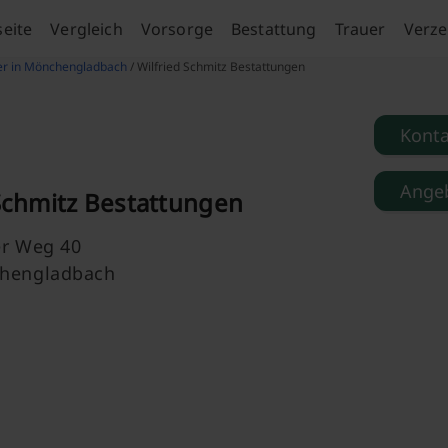
seite
Vergleich
Vorsorge
Bestattung
Trauer
Verze
er in Mönchengladbach
/ Wilfried Schmitz Bestattungen
Kont
Angeb
 Schmitz Bestattungen
er Weg 40
hengladbach