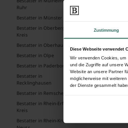
Bestatter in Mülheim an der
Ruhr
Bestatter in Münster
Bestatter in Oberbergischer
Zustimmung
Kreis
Bestatter in Oberhausen
Diese Webseite verwendet 
Bestatter in Olpe
Wir verwenden Cookies, um I
und die Zugriffe auf unsere 
Bestatter in Paderborn
Website an unsere Partner fü
Bestatter in
möglicherweise mit weiteren
Recklinghausen
der Dienste gesammelt habe
Bestatter in Remscheid
Bestatter in Rhein-Erft-
Kreis
Bestatter in Rhein-Kreis
Neuss