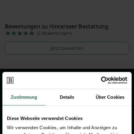
Bewertungen zu Hinterseer Bestattung
(2 Bewertungen)
Jetzt bewerten
Wir sind Ihr Ansprechpartner rund
um das Thema Bestattung &
Zustimmung
Details
Über Cookies
Vorsorge.
Diese Webseite verwendet Cookies
Jetzt beraten lassen
Wir verwenden Cookies, um Inhalte und Anzeigen zu