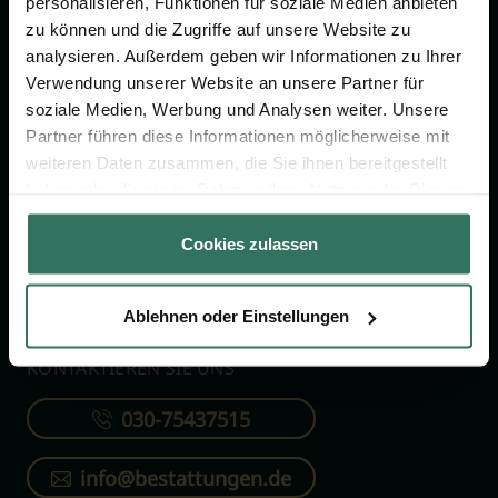
personalisieren, Funktionen für soziale Medien anbieten
FÜR SIE
FÜR BESTATTER
zu können und die Zugriffe auf unsere Website zu
analysieren. Außerdem geben wir Informationen zu Ihrer
Vergleich
Online-Portal
Verwendung unserer Website an unsere Partner für
soziale Medien, Werbung und Analysen weiter. Unsere
Ratgeber
Kostenlos registrieren
Partner führen diese Informationen möglicherweise mit
Verzeichnis
weiteren Daten zusammen, die Sie ihnen bereitgestellt
Wissenswertes
haben oder die sie im Rahmen Ihrer Nutzung der Dienste
gesammelt haben.
Über uns
Cookies zulassen
Für Bestatter
Ablehnen oder Einstellungen
KONTAKTIEREN SIE UNS
030-75437515
info@bestattungen.de