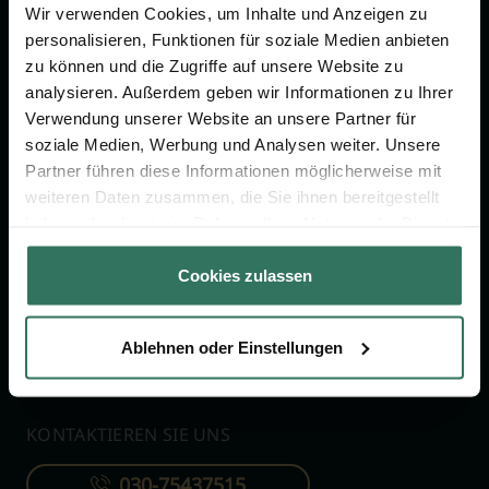
Wir verwenden Cookies, um Inhalte und Anzeigen zu
Jetzt beraten lassen
personalisieren, Funktionen für soziale Medien anbieten
zu können und die Zugriffe auf unsere Website zu
analysieren. Außerdem geben wir Informationen zu Ihrer
FÜR SIE
FÜR BESTATTER
Verwendung unserer Website an unsere Partner für
soziale Medien, Werbung und Analysen weiter. Unsere
Vergleich
Online-Portal
Partner führen diese Informationen möglicherweise mit
Ratgeber
Kostenlos registrieren
weiteren Daten zusammen, die Sie ihnen bereitgestellt
Verzeichnis
haben oder die sie im Rahmen Ihrer Nutzung der Dienste
gesammelt haben.
Wissenswertes
Cookies zulassen
Über uns
Für Bestatter
Ablehnen oder Einstellungen
KONTAKTIEREN SIE UNS
030-75437515