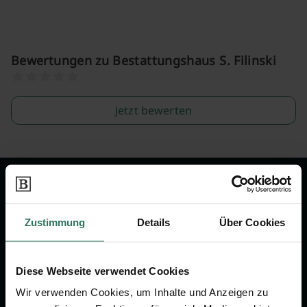
Bewertungen zu Bestattungshaus S. Filinski
Jetzt bewerten
Wir sind Ihr Ansprechpartner rund
um das Thema Bestattung &
Zustimmung
Details
Über Cookies
Vorsorge.
Diese Webseite verwendet Cookies
Jetzt beraten lassen
Wir verwenden Cookies, um Inhalte und Anzeigen zu