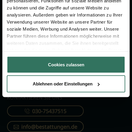
personalisieren, Funktionen für soziale Medien anbieten
FÜR SIE
FÜR BESTATTER
zu können und die Zugriffe auf unsere Website zu
analysieren. Außerdem geben wir Informationen zu Ihrer
Vergleich
Online-Portal
Verwendung unserer Website an unsere Partner für
soziale Medien, Werbung und Analysen weiter. Unsere
Ratgeber
Kostenlos registrieren
Partner führen diese Informationen möglicherweise mit
Verzeichnis
weiteren Daten zusammen, die Sie ihnen bereitgestellt
Wissenswertes
haben oder die sie im Rahmen Ihrer Nutzung der Dienste
gesammelt haben.
Über uns
Cookies zulassen
Für Bestatter
Ablehnen oder Einstellungen
KONTAKTIEREN SIE UNS
030-75437515
info@bestattungen.de