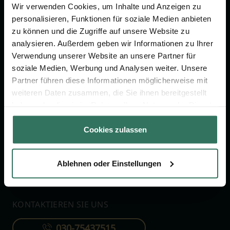
Wir verwenden Cookies, um Inhalte und Anzeigen zu
Jetzt beraten lassen
personalisieren, Funktionen für soziale Medien anbieten
zu können und die Zugriffe auf unsere Website zu
analysieren. Außerdem geben wir Informationen zu Ihrer
FÜR SIE
FÜR BESTATTER
Verwendung unserer Website an unsere Partner für
soziale Medien, Werbung und Analysen weiter. Unsere
Vergleich
Online-Portal
Partner führen diese Informationen möglicherweise mit
Ratgeber
Kostenlos registrieren
weiteren Daten zusammen, die Sie ihnen bereitgestellt
Verzeichnis
haben oder die sie im Rahmen Ihrer Nutzung der Dienste
gesammelt haben.
Wissenswertes
Cookies zulassen
Über uns
Für Bestatter
Ablehnen oder Einstellungen
KONTAKTIEREN SIE UNS
030-75437515