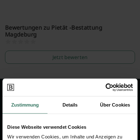
Bewertungen zu Pietät -Bestattung
Magdeburg
Jetzt bewerten
Wir sind Ihr Ansprechpartner rund
um das Thema Bestattung &
Zustimmung
Details
Über Cookies
Vorsorge.
Diese Webseite verwendet Cookies
Jetzt beraten lassen
Wir verwenden Cookies, um Inhalte und Anzeigen zu