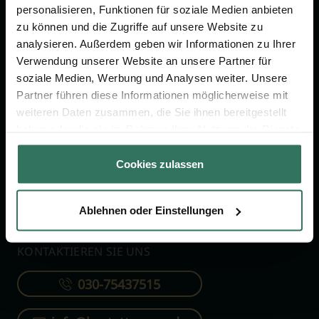
personalisieren, Funktionen für soziale Medien anbieten
zu können und die Zugriffe auf unsere Website zu
FÜR SIE
FÜR BESTATTER
analysieren. Außerdem geben wir Informationen zu Ihrer
Verwendung unserer Website an unsere Partner für
Vergleich
Online-Portal
soziale Medien, Werbung und Analysen weiter. Unsere
Ratgeber
Kostenlos registrieren
Partner führen diese Informationen möglicherweise mit
Verzeichnis
weiteren Daten zusammen, die Sie ihnen bereitgestellt
haben oder die sie im Rahmen Ihrer Nutzung der Dienste
Wissenswertes
gesammelt haben.
Über uns
Cookies zulassen
Für Bestatter
Ablehnen oder Einstellungen
KONTAKTIEREN SIE UNS
030-75437515