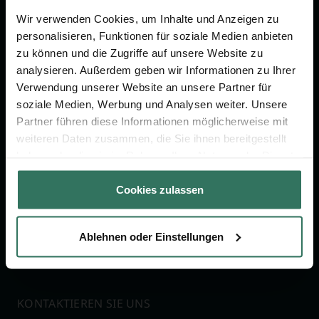
Wir verwenden Cookies, um Inhalte und Anzeigen zu
Jetzt beraten lassen
personalisieren, Funktionen für soziale Medien anbieten
zu können und die Zugriffe auf unsere Website zu
analysieren. Außerdem geben wir Informationen zu Ihrer
FÜR SIE
FÜR BESTATTER
Verwendung unserer Website an unsere Partner für
soziale Medien, Werbung und Analysen weiter. Unsere
Vergleich
Online-Portal
Partner führen diese Informationen möglicherweise mit
weiteren Daten zusammen, die Sie ihnen bereitgestellt
Ratgeber
Kostenlos registrieren
haben oder die sie im Rahmen Ihrer Nutzung der Dienste
Verzeichnis
gesammelt haben.
Wissenswertes
Cookies zulassen
Über uns
Für Bestatter
Ablehnen oder Einstellungen
KONTAKTIEREN SIE UNS