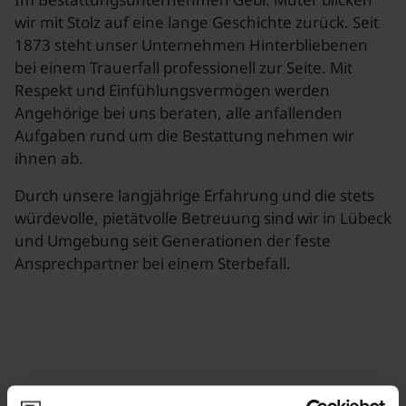
wir mit Stolz auf eine lange Geschichte zurück. Seit
1873 steht unser Unternehmen Hinterbliebenen
bei einem Trauerfall professionell zur Seite. Mit
Respekt und Einfühlungsvermögen werden
Angehörige bei uns beraten, alle anfallenden
Aufgaben rund um die Bestattung nehmen wir
ihnen ab.
Durch unsere langjährige Erfahrung und die stets
würdevolle, pietätvolle Betreuung sind wir in Lübeck
und Umgebung seit Generationen der feste
Ansprechpartner bei einem Sterbefall.
Bewertungen zu Gebr. Müter