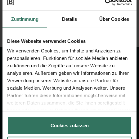
Bestattungsinstitut
(30 Bewertungen)
Zustimmung
Details
Über Cookies
Jetzt bewerten
Diese Webseite verwendet Cookies
Wir verwenden Cookies, um Inhalte und Anzeigen zu
personalisieren, Funktionen für soziale Medien anbieten
Wir sind Ihr Ansprechpartner rund
zu können und die Zugriffe auf unsere Website zu
um das Thema Bestattung &
analysieren. Außerdem geben wir Informationen zu Ihrer
Vorsorge.
Verwendung unserer Website an unsere Partner für
soziale Medien, Werbung und Analysen weiter. Unsere
Partner führen diese Informationen möglicherweise mit
Jetzt beraten lassen
weiteren Daten zusammen, die Sie ihnen bereitgestellt
haben oder die sie im Rahmen Ihrer Nutzung der Dienste
gesammelt haben.
FÜR SIE
FÜR BESTATTER
Cookies zulassen
Vergleich
Online-Portal