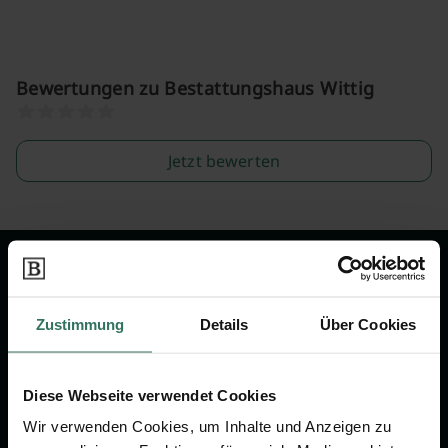
Bewertungen zu Bestattungshaus Wittig
Jetzt bewerten
Wir sind Ihr Ansprechpartner rund
um das Thema Bestattung &
Zustimmung
Details
Über Cookies
Vorsorge.
Diese Webseite verwendet Cookies
Jetzt beraten lassen
Wir verwenden Cookies, um Inhalte und Anzeigen zu