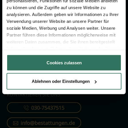
personalisieren, Funktionen für soziale Medien anbieten
FÜR SIE
FÜR BESTATTER
zu können und die Zugriffe auf unsere Website zu
analysieren. Außerdem geben wir Informationen zu Ihrer
Vergleich
Online-Portal
Verwendung unserer Website an unsere Partner für
soziale Medien, Werbung und Analysen weiter. Unsere
Ratgeber
Kostenlos registrieren
Partner führen diese Informationen möglicherweise mit
Verzeichnis
weiteren Daten zusammen, die Sie ihnen bereitgestellt
Wissenswertes
haben oder die sie im Rahmen Ihrer Nutzung der Dienste
gesammelt haben.
Über uns
Cookies zulassen
Für Bestatter
Ablehnen oder Einstellungen
KONTAKTIEREN SIE UNS
030-75437515
info@bestattungen.de