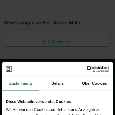
Bewertungen zu Bestattung Müller
Jetzt bewerten
Wir sind Ihr Ansprechpartner rund
um das Thema Bestattung &
Zustimmung
Details
Über Cookies
Vorsorge.
Diese Webseite verwendet Cookies
Jetzt beraten lassen
Wir verwenden Cookies, um Inhalte und Anzeigen zu