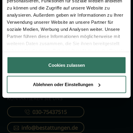
personalisieren, Funktionen für soziale Medien anbieten
FÜR SIE
FÜR BESTATTER
zu können und die Zugriffe auf unsere Website zu
analysieren. Außerdem geben wir Informationen zu Ihrer
Vergleich
Online-Portal
Verwendung unserer Website an unsere Partner für
soziale Medien, Werbung und Analysen weiter. Unsere
Ratgeber
Kostenlos registrieren
Partner führen diese Informationen möglicherweise mit
Verzeichnis
weiteren Daten zusammen, die Sie ihnen bereitgestellt
Wissenswertes
haben oder die sie im Rahmen Ihrer Nutzung der Dienste
gesammelt haben.
Über uns
Cookies zulassen
Für Bestatter
Ablehnen oder Einstellungen
KONTAKTIEREN SIE UNS
030-75437515
info@bestattungen.de