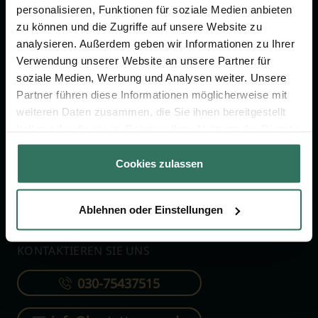
personalisieren, Funktionen für soziale Medien anbieten
zu können und die Zugriffe auf unsere Website zu
FÜR SIE
FÜR BESTATTER
analysieren. Außerdem geben wir Informationen zu Ihrer
Verwendung unserer Website an unsere Partner für
Vergleich
Online-Portal
soziale Medien, Werbung und Analysen weiter. Unsere
Ratgeber
Kostenlos registrieren
Partner führen diese Informationen möglicherweise mit
Verzeichnis
weiteren Daten zusammen, die Sie ihnen bereitgestellt
haben oder die sie im Rahmen Ihrer Nutzung der Dienste
Wissenswertes
gesammelt haben.
Über uns
Cookies zulassen
Für Bestatter
Ablehnen oder Einstellungen
KONTAKTIEREN SIE UNS
030-75437515