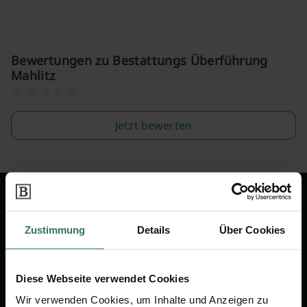
Bewertungen zu Bestattungs Überführung
Mahlitz
Jetzt bewerten
Wir sind Ihr Ansprechpartner rund
um das Thema Bestattung &
Zustimmung
Details
Über Cookies
Vorsorge.
Diese Webseite verwendet Cookies
Jetzt beraten lassen
Wir verwenden Cookies, um Inhalte und Anzeigen zu