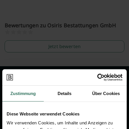
Bewertungen zu Osiris Bestattungen GmbH
Jetzt bewerten
Wir sind Ihr Ansprechpartner rund
um das Thema Bestattung &
Zustimmung
Details
Über Cookies
Vorsorge.
Diese Webseite verwendet Cookies
Jetzt beraten lassen
Wir verwenden Cookies, um Inhalte und Anzeigen zu