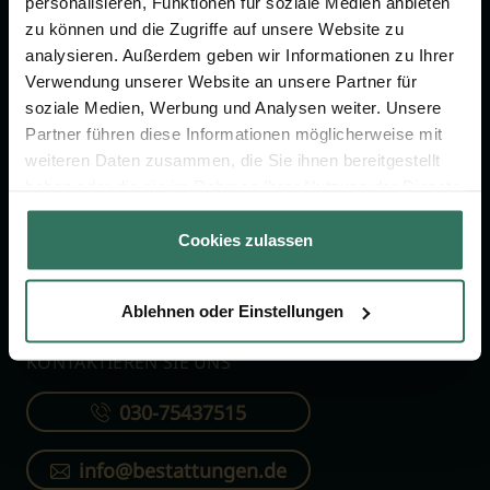
personalisieren, Funktionen für soziale Medien anbieten
FÜR SIE
FÜR BESTATTER
zu können und die Zugriffe auf unsere Website zu
analysieren. Außerdem geben wir Informationen zu Ihrer
Vergleich
Online-Portal
Verwendung unserer Website an unsere Partner für
soziale Medien, Werbung und Analysen weiter. Unsere
Ratgeber
Kostenlos registrieren
Partner führen diese Informationen möglicherweise mit
Verzeichnis
weiteren Daten zusammen, die Sie ihnen bereitgestellt
Wissenswertes
haben oder die sie im Rahmen Ihrer Nutzung der Dienste
gesammelt haben.
Über uns
Cookies zulassen
Für Bestatter
Ablehnen oder Einstellungen
KONTAKTIEREN SIE UNS
030-75437515
info@bestattungen.de