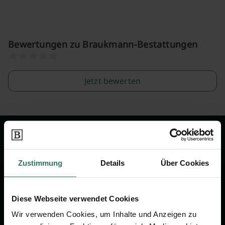
Bewertungen zu Braukmann-Bestattungen
Jetzt bewerten
Wir sind Ihr Ansprechpartner rund
um das Thema Bestattung &
Zustimmung
Details
Über Cookies
Vorsorge.
Diese Webseite verwendet Cookies
Jetzt beraten lassen
Wir verwenden Cookies, um Inhalte und Anzeigen zu