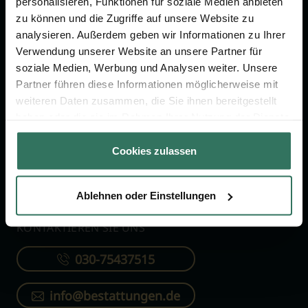
personalisieren, Funktionen für soziale Medien anbieten
FÜR SIE
FÜR BESTATTER
zu können und die Zugriffe auf unsere Website zu
analysieren. Außerdem geben wir Informationen zu Ihrer
Vergleich
Online-Portal
Verwendung unserer Website an unsere Partner für
soziale Medien, Werbung und Analysen weiter. Unsere
Ratgeber
Kostenlos registrieren
Partner führen diese Informationen möglicherweise mit
Verzeichnis
weiteren Daten zusammen, die Sie ihnen bereitgestellt
Wissenswertes
haben oder die sie im Rahmen Ihrer Nutzung der Dienste
gesammelt haben.
Über uns
Cookies zulassen
Für Bestatter
Ablehnen oder Einstellungen
KONTAKTIEREN SIE UNS
030-75437515
info@bestattungen.de