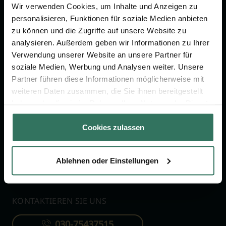
Wir verwenden Cookies, um Inhalte und Anzeigen zu
Jetzt beraten lassen
personalisieren, Funktionen für soziale Medien anbieten
zu können und die Zugriffe auf unsere Website zu
analysieren. Außerdem geben wir Informationen zu Ihrer
FÜR SIE
FÜR BESTATTER
Verwendung unserer Website an unsere Partner für
soziale Medien, Werbung und Analysen weiter. Unsere
Vergleich
Online-Portal
Partner führen diese Informationen möglicherweise mit
Ratgeber
Kostenlos registrieren
weiteren Daten zusammen, die Sie ihnen bereitgestellt
Verzeichnis
haben oder die sie im Rahmen Ihrer Nutzung der Dienste
gesammelt haben.
Wissenswertes
Cookies zulassen
Über uns
Für Bestatter
Ablehnen oder Einstellungen
KONTAKTIEREN SIE UNS
030-75437515