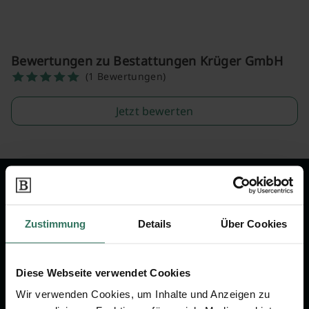
Bewertungen zu Bestattungen Krüger GmbH
(1 Bewertungen)
Jetzt bewerten
Wir sind Ihr Ansprechpartner rund
um das Thema Bestattung &
Zustimmung
Details
Über Cookies
Vorsorge.
Diese Webseite verwendet Cookies
Jetzt beraten lassen
Wir verwenden Cookies, um Inhalte und Anzeigen zu