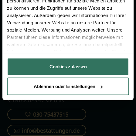
personalisieren, Funktionen für soziale Medien anbieten
FÜR SIE
FÜR BESTATTER
zu können und die Zugriffe auf unsere Website zu
analysieren. Außerdem geben wir Informationen zu Ihrer
Vergleich
Online-Portal
Verwendung unserer Website an unsere Partner für
soziale Medien, Werbung und Analysen weiter. Unsere
Ratgeber
Kostenlos registrieren
Partner führen diese Informationen möglicherweise mit
Verzeichnis
weiteren Daten zusammen, die Sie ihnen bereitgestellt
Wissenswertes
haben oder die sie im Rahmen Ihrer Nutzung der Dienste
gesammelt haben.
Über uns
Cookies zulassen
Für Bestatter
Ablehnen oder Einstellungen
KONTAKTIEREN SIE UNS
030-75437515
info@bestattungen.de