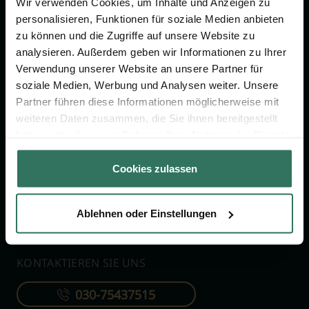
Jetzt beraten lassen
Wir verwenden Cookies, um Inhalte und Anzeigen zu
personalisieren, Funktionen für soziale Medien anbieten
zu können und die Zugriffe auf unsere Website zu
analysieren. Außerdem geben wir Informationen zu Ihrer
FÜR SIE
FÜR BESTATTER
Verwendung unserer Website an unsere Partner für
Vergleich
Online-Portal
soziale Medien, Werbung und Analysen weiter. Unsere
Partner führen diese Informationen möglicherweise mit
Ratgeber
Kostenlos registrieren
weiteren Daten zusammen, die Sie ihnen bereitgestellt
Verzeichnis
haben oder die sie im Rahmen Ihrer Nutzung der Dienste
Wissenswertes
gesammelt haben.
Cookies zulassen
Über uns
Für Bestatter
Ablehnen oder Einstellungen
KONTAKTIEREN SIE UNS
030-75437515