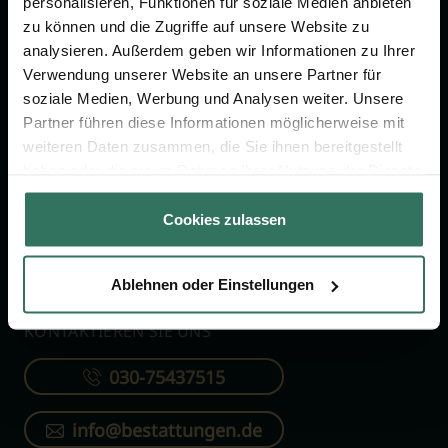
personalisieren, Funktionen für soziale Medien anbieten
FÜR SIE
FÜR BESTATTER
zu können und die Zugriffe auf unsere Website zu
analysieren. Außerdem geben wir Informationen zu Ihrer
Vergleich
Online-Portal
Verwendung unserer Website an unsere Partner für
soziale Medien, Werbung und Analysen weiter. Unsere
Ratgeber
Kostenlos registrieren
Partner führen diese Informationen möglicherweise mit
Verzeichnis
weiteren Daten zusammen, die Sie ihnen bereitgestellt
Wissenswertes
haben oder die sie im Rahmen Ihrer Nutzung der Dienste
gesammelt haben.
Über uns
Cookies zulassen
Für Bestatter
Ablehnen oder Einstellungen
KONTAKTIEREN SIE UNS
030-75437515
info@bestattungen.de