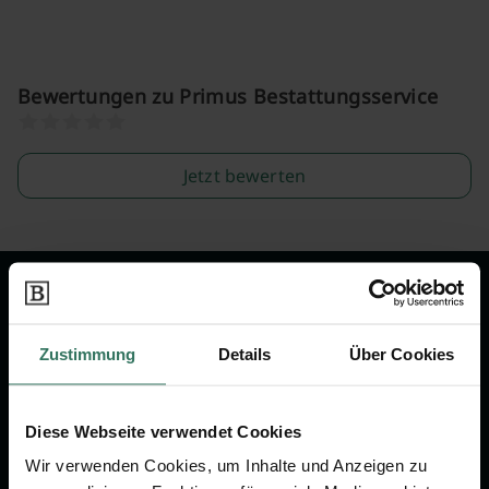
Bewertungen zu Primus Bestattungsservice
Jetzt bewerten
Wir sind Ihr Ansprechpartner rund
um das Thema Bestattung &
Zustimmung
Details
Über Cookies
Vorsorge.
Diese Webseite verwendet Cookies
Jetzt beraten lassen
Wir verwenden Cookies, um Inhalte und Anzeigen zu