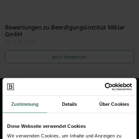
Bewertungen zu Beerdigungsinstitut Miklar
GmbH
Jetzt bewerten
Wir sind Ihr Ansprechpartner rund
um das Thema Bestattung &
Zustimmung
Details
Über Cookies
Vorsorge.
Diese Webseite verwendet Cookies
Jetzt beraten lassen
Wir verwenden Cookies, um Inhalte und Anzeigen zu