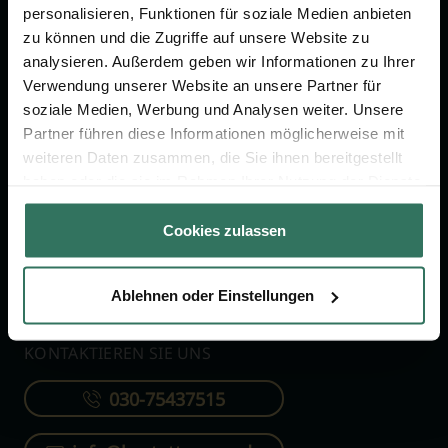
personalisieren, Funktionen für soziale Medien anbieten
zu können und die Zugriffe auf unsere Website zu
FÜR SIE
FÜR BESTATTER
analysieren. Außerdem geben wir Informationen zu Ihrer
Verwendung unserer Website an unsere Partner für
Vergleich
Online-Portal
soziale Medien, Werbung und Analysen weiter. Unsere
Ratgeber
Kostenlos registrieren
Partner führen diese Informationen möglicherweise mit
Verzeichnis
weiteren Daten zusammen, die Sie ihnen bereitgestellt
haben oder die sie im Rahmen Ihrer Nutzung der Dienste
Wissenswertes
gesammelt haben.
Über uns
Cookies zulassen
Für Bestatter
Ablehnen oder Einstellungen
KONTAKTIEREN SIE UNS
030-75437515