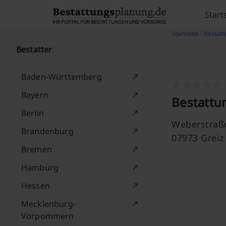
Skip to content
Start
Startseite
/
Bestatte
Bestatter
Baden-Württemberg
Bayern
Bestattun
Berlin
Weberstraß
Brandenburg
07973 Greiz
Bremen
Hamburg
Hessen
Mecklenburg-
Vorpommern