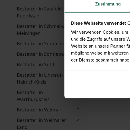
Zustimmung
Bestatter in Saalfeld-
Rudolstadt
Diese Webseite verwendet 
Bestatter in Schmalkalden-
Wir verwenden Cookies, um I
Meiningen
und die Zugriffe auf unsere 
Bestatter in Sömmerda
Website an unsere Partner fü
möglicherweise mit weiteren
Bestatter in Sonneberg
der Dienste gesammelt habe
Bestatter in Suhl
Bestatter in Unstrut-
Hainich-Kreis
Bestatter in
Wartburgkreis
Bestatter in Weimar
Bestatter in Weimarer
Land