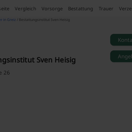
seite
Vergleich
Vorsorge
Bestattung
Trauer
Verze
r in Greiz
/ Bestattungsinstitut Sven Heisig
Kont
Angeb
gsinstitut Sven Heisig
e 26