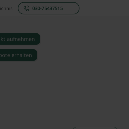
ichnis
030-75437515
akt aufnehmen
ote erhalten