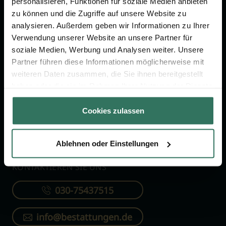
personalisieren, Funktionen für soziale Medien anbieten
FÜR SIE
FÜR BESTATTER
zu können und die Zugriffe auf unsere Website zu
analysieren. Außerdem geben wir Informationen zu Ihrer
Vergleich
Online-Portal
Verwendung unserer Website an unsere Partner für
soziale Medien, Werbung und Analysen weiter. Unsere
Ratgeber
Kostenlos registrieren
Partner führen diese Informationen möglicherweise mit
Verzeichnis
weiteren Daten zusammen, die Sie ihnen bereitgestellt
Wissenswertes
haben oder die sie im Rahmen Ihrer Nutzung der Dienste
gesammelt haben.
Über uns
Cookies zulassen
Für Bestatter
Ablehnen oder Einstellungen
KONTAKTIEREN SIE UNS
030-75437515
info@bestattungen.de