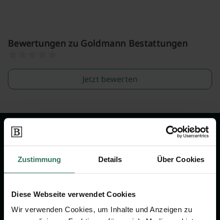
Bewertungen zu Goldmann Bestattungen
Jetzt bewerten
Wir sind Ihr Ansprechpartner rund
um das Thema Bestattung &
Zustimmung
Details
Über Cookies
Vorsorge.
Diese Webseite verwendet Cookies
Jetzt beraten lassen
Wir verwenden Cookies, um Inhalte und Anzeigen zu