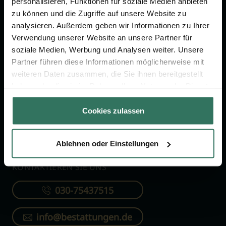
personalisieren, Funktionen für soziale Medien anbieten
FÜR SIE
FÜR BESTATTER
zu können und die Zugriffe auf unsere Website zu
analysieren. Außerdem geben wir Informationen zu Ihrer
Vergleich
Online-Portal
Verwendung unserer Website an unsere Partner für
soziale Medien, Werbung und Analysen weiter. Unsere
Ratgeber
Kostenlos registrieren
Partner führen diese Informationen möglicherweise mit
Verzeichnis
weiteren Daten zusammen, die Sie ihnen bereitgestellt
Wissenswertes
haben oder die sie im Rahmen Ihrer Nutzung der Dienste
gesammelt haben.
Über uns
Cookies zulassen
Für Bestatter
Ablehnen oder Einstellungen
KONTAKTIEREN SIE UNS
030-75437515
info@bestattungen.de