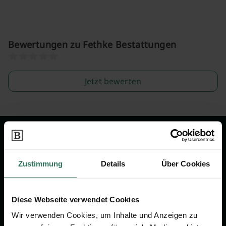
Bewertungen zu Fethke Bestattungen
Jetzt bewerten
Wir sind Ihr Ansprechpartner rund
um das Thema Bestattung &
Zustimmung
Details
Über Cookies
Vorsorge.
Diese Webseite verwendet Cookies
Jetzt beraten lassen
Wir verwenden Cookies, um Inhalte und Anzeigen zu