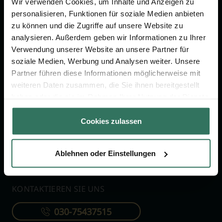
Jetzt beraten lassen
Wir verwenden Cookies, um Inhalte und Anzeigen zu
personalisieren, Funktionen für soziale Medien anbieten
zu können und die Zugriffe auf unsere Website zu
analysieren. Außerdem geben wir Informationen zu Ihrer
FÜR SIE
FÜR BESTATTER
Verwendung unserer Website an unsere Partner für
Vergleich
Online-Portal
soziale Medien, Werbung und Analysen weiter. Unsere
Partner führen diese Informationen möglicherweise mit
Ratgeber
Kostenlos registrieren
weiteren Daten zusammen, die Sie ihnen bereitgestellt
Verzeichnis
haben oder die sie im Rahmen Ihrer Nutzung der Dienste
Wissenswertes
gesammelt haben.
Cookies zulassen
Über uns
Für Bestatter
Ablehnen oder Einstellungen
KONTAKTIEREN SIE UNS
030-75437515