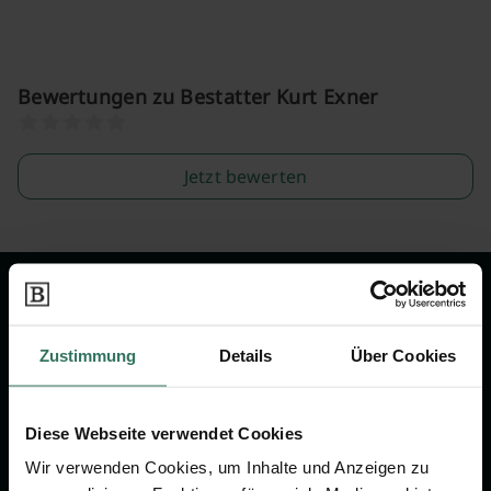
Bewertungen zu Bestatter Kurt Exner
Jetzt bewerten
Wir sind Ihr Ansprechpartner rund
um das Thema Bestattung &
Zustimmung
Details
Über Cookies
Vorsorge.
Diese Webseite verwendet Cookies
Jetzt beraten lassen
Wir verwenden Cookies, um Inhalte und Anzeigen zu