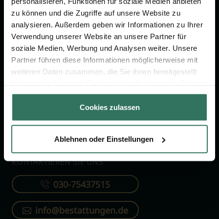
personalisieren, Funktionen für soziale Medien anbieten
FÜR SIE
FÜR BESTATTER
zu können und die Zugriffe auf unsere Website zu
analysieren. Außerdem geben wir Informationen zu Ihrer
Vergleich
Online-Portal
Verwendung unserer Website an unsere Partner für
soziale Medien, Werbung und Analysen weiter. Unsere
Ratgeber
Kostenlos registrieren
Partner führen diese Informationen möglicherweise mit
Verzeichnis
weiteren Daten zusammen, die Sie ihnen bereitgestellt
Wissenswertes
haben oder die sie im Rahmen Ihrer Nutzung der Dienste
gesammelt haben.
Über uns
Cookies zulassen
Für Bestatter
Ablehnen oder Einstellungen
KONTAKTIEREN SIE UNS
030-75437515
info@bestattungen.de