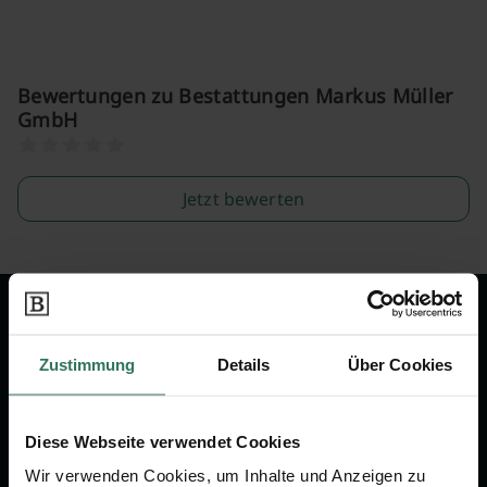
Bewertungen zu Bestattungen Markus Müller
GmbH
Jetzt bewerten
Wir sind Ihr Ansprechpartner rund
um das Thema Bestattung &
Zustimmung
Details
Über Cookies
Vorsorge.
Diese Webseite verwendet Cookies
Jetzt beraten lassen
Wir verwenden Cookies, um Inhalte und Anzeigen zu