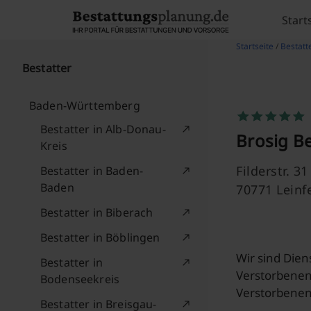
Skip to content
Start
Startseite
/
Bestatte
Bestatter
Baden-Württemberg
Bestatter in Alb-Donau-
Brosig B
Kreis
Filderstr. 31
Bestatter in Baden-
Baden
70771 Leinf
Bestatter in Biberach
Bestatter in Böblingen
Wir sind Dien
Bestatter in
Verstorbenen
Bodenseekreis
Verstorbenen 
Bestatter in Breisgau-