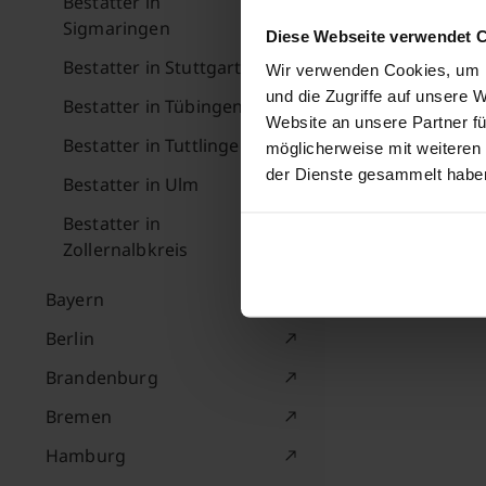
Bestatter in
Sigmaringen
Diese Webseite verwendet 
Bestatter in Stuttgart
Wir verwenden Cookies, um I
und die Zugriffe auf unsere 
Bestatter in Tübingen
Website an unsere Partner fü
Bestatter in Tuttlingen
möglicherweise mit weiteren
der Dienste gesammelt habe
Bestatter in Ulm
Bestatter in
Zollernalbkreis
Bayern
Berlin
Brandenburg
Bremen
Hamburg