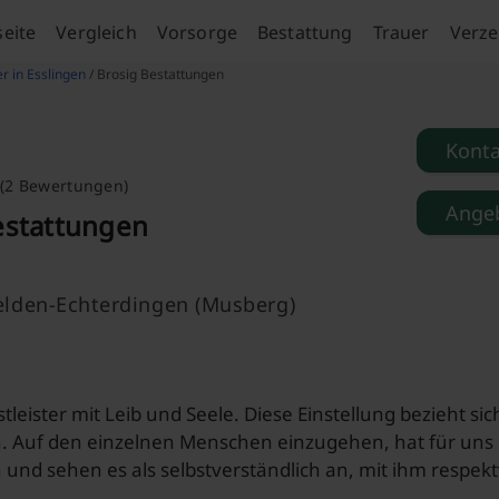
seite
Vergleich
Vorsorge
Bestattung
Trauer
Verze
r in Esslingen
/ Brosig Bestattungen
Kont
(2 Bewertungen)
Angeb
estattungen
elden-Echterdingen (Musberg)
stleister mit Leib und Seele. Diese Einstellung bezieht s
. Auf den einzelnen Menschen einzugehen, hat für uns o
und sehen es als selbstverständlich an, mit ihm respek