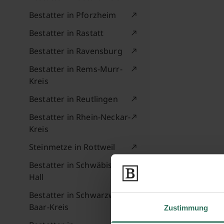
Bestatter in Pforzheim
Bestatter in Rastatt
Bestatter in Ravensburg
Bestatter in Rems-Murr-
Kreis
Bestatter in Reutlingen
Bestatter in Rhein-Neckar-
Kreis
Steinmetze in Rottweil
Bestatter in Schwäbisch
Hall
Bestatter in Schwarzwald-
Baar-Kreis
Zustimmung