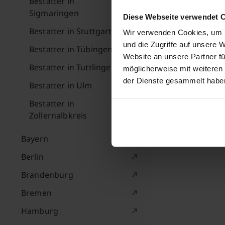
Bestatter in
Sigmaringen
Diese Webseite verwendet 
Bestatter in Stuttgart
Wir verwenden Cookies, um I
und die Zugriffe auf unsere 
Bestatter in Tübingen
Website an unsere Partner fü
Bestatter in Tuttlingen
möglicherweise mit weiteren
der Dienste gesammelt habe
Bestatter in Ulm
Bestatter in
Zollernalbkreis
Bayern
Berlin
Brandenburg
Bremen
Hamburg