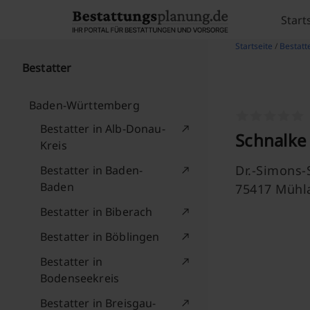
Skip to content
Start
Startseite
/
Bestatte
Bestatter
Baden-Württemberg
Bestatter in Alb-Donau-
Schnalke 
Kreis
Dr.-Simons-
Bestatter in Baden-
Baden
75417 Mühl
Bestatter in Biberach
Bestatter in Böblingen
Bestatter in
Bodenseekreis
Bestatter in Breisgau-