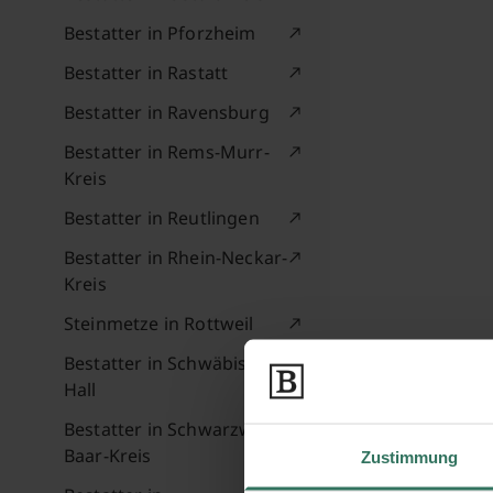
Bestatter in Pforzheim
Bestatter in Rastatt
Bestatter in Ravensburg
Bestatter in Rems-Murr-
Kreis
Bestatter in Reutlingen
Bestatter in Rhein-Neckar-
Kreis
Steinmetze in Rottweil
Bestatter in Schwäbisch
Hall
Bestatter in Schwarzwald-
Baar-Kreis
Zustimmung