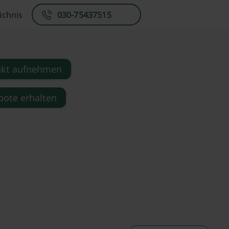
ichnis
030-75437515
akt aufnehmen
ote erhalten