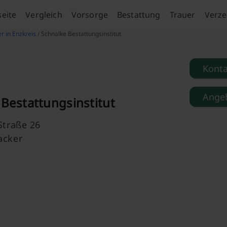
seite
Vergleich
Vorsorge
Bestattung
Trauer
Verze
r in Enzkreis
/ Schnalke Bestattungsinstitut
Kont
Angeb
Bestattungsinstitut
Straße 26
acker