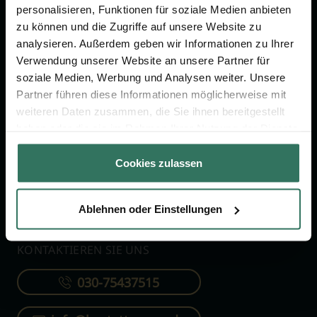
personalisieren, Funktionen für soziale Medien anbieten
zu können und die Zugriffe auf unsere Website zu
FÜR SIE
FÜR BESTATTER
analysieren. Außerdem geben wir Informationen zu Ihrer
Verwendung unserer Website an unsere Partner für
Vergleich
Online-Portal
soziale Medien, Werbung und Analysen weiter. Unsere
Ratgeber
Kostenlos registrieren
Partner führen diese Informationen möglicherweise mit
Verzeichnis
weiteren Daten zusammen, die Sie ihnen bereitgestellt
haben oder die sie im Rahmen Ihrer Nutzung der Dienste
Wissenswertes
gesammelt haben.
Über uns
Cookies zulassen
Für Bestatter
Ablehnen oder Einstellungen
KONTAKTIEREN SIE UNS
030-75437515