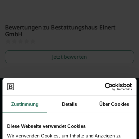
Bewertungen zu Bestattungshaus Einert
GmbH
Jetzt bewerten
Wir sind Ihr Ansprechpartner rund
um das Thema Bestattung &
Zustimmung
Details
Über Cookies
Vorsorge.
Diese Webseite verwendet Cookies
Jetzt beraten lassen
Wir verwenden Cookies, um Inhalte und Anzeigen zu