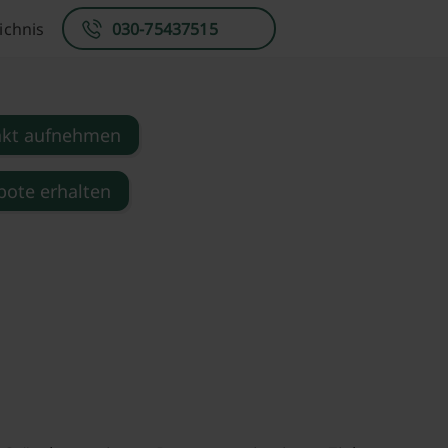
ichnis
030-75437515
akt aufnehmen
ote erhalten