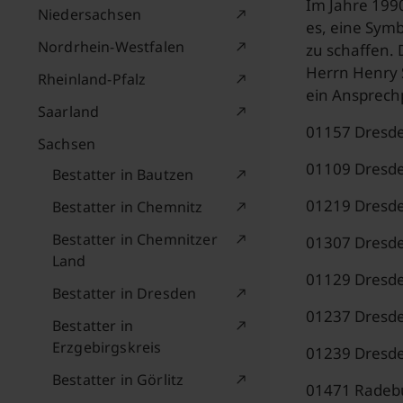
Im Jahre 1990
Niedersachsen
es, eine Sym
Nordrhein-Westfalen
zu schaffen.
Herrn Henry S
Rheinland-Pfalz
ein Ansprechp
Saarland
01157 Dresden
Sachsen
01109 Dresden
Bestatter in Bautzen
01219 Dresden
Bestatter in Chemnitz
Bestatter in Chemnitzer
01307 Dresden
Land
01129 Dresden
Bestatter in Dresden
01237 Dresden
Bestatter in
Erzgebirgskreis
01239 Dresden
Bestatter in Görlitz
01471 Radebur