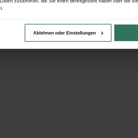
 Daten zusammen, die Sie ihnen bereitgestellt haben oder die s
n.
en
tattungshaus. Wir waren zufrieden.
Ablehnen oder Einstellungen