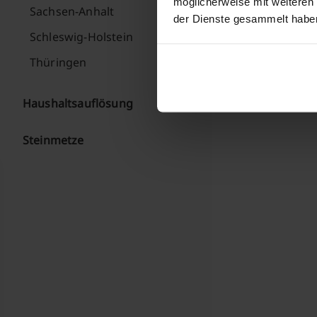
möglicherweise mit weiteren
Sachsen-Anhalt
der Dienste gesammelt habe
Schleswig-Holstein
Katja P.
Dresd
Thüringen
Ein gutes Bes
Haushaltsauflösung
Steinmetze