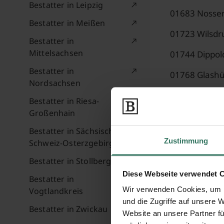
Bestatter in Leipzig
01683 Nossen 
Bestatter in Meißen
01723 Wilsdru
Bestatter in
Mittelsachsen
01744 Dippold
Bestatter in
01768 Glashüt
Nordsachsen
Bestatter in Riesa-
Großenhain
Bestatter in Sächsische
Zustimmung
Schweiz-Osterzgebirge
Bewertunge
Bestatter in Stollberg
Diese Webseite verwendet 
Bestatter in
Wir verwenden Cookies, um I
Vogtlandkreis
Bernd W.
Dre
und die Zugriffe auf unsere 
Bestatter in Zwickau
Website an unsere Partner fü
Es war alles i