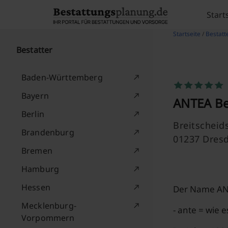
Skip to content
Start
Startseite
/
Bestatt
Bestatter
Baden-Württemberg
Bayern
ANTEA Be
Berlin
Breitscheids
Brandenburg
01237 Dres
Bremen
Hamburg
Hessen
Der Name ANT
Mecklenburg-
- ante = wie e
Vorpommern