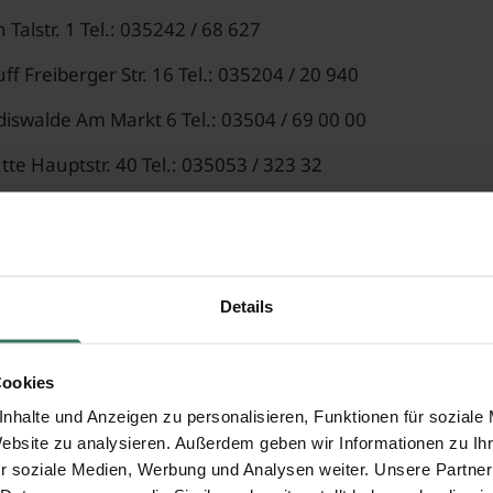
Talstr. 1 Tel.: 035242 / 68 627
ff Freiberger Str. 16 Tel.: 035204 / 20 940
iswalde Am Markt 6 Tel.: 03504 / 69 00 00
te Hauptstr. 40 Tel.: 035053 / 323 32
Details
n zu ANTEA Bestattungen
(3 Bewertungen)
Cookies
nhalte und Anzeigen zu personalisieren, Funktionen für soziale
sden
Be
Website zu analysieren. Außerdem geben wir Informationen zu I
r soziale Medien, Werbung und Analysen weiter. Unsere Partner
n Ordnung.
Es 