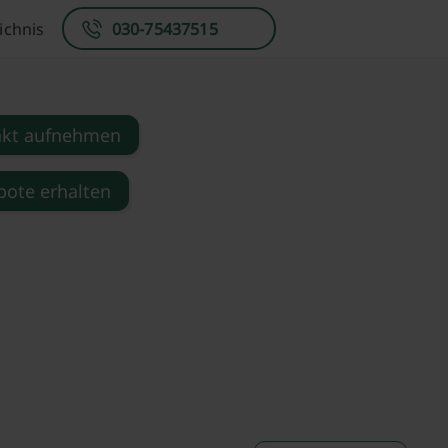
ichnis
030-75437515
akt aufnehmen
ote erhalten