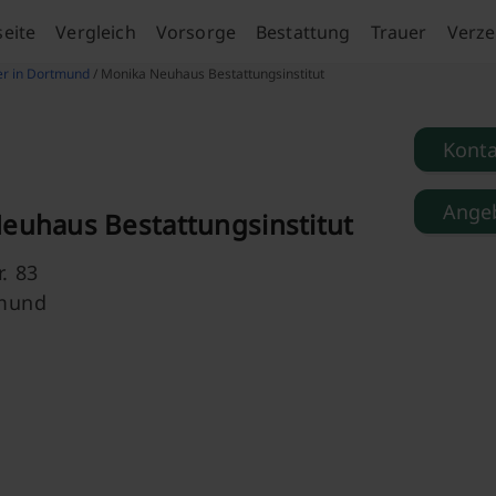
seite
Vergleich
Vorsorge
Bestattung
Trauer
Verze
er in Dortmund
/ Monika Neuhaus Bestattungsinstitut
Kont
Angeb
euhaus Bestattungsinstitut
. 83
mund