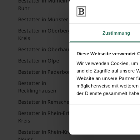
Bestatter in Mülheim an der
Ruhr
Bestatter in Münster
Bestatter in Oberbergischer
Zustimmung
Kreis
Bestatter in Oberhausen
Diese Webseite verwendet 
Bestatter in Olpe
Wir verwenden Cookies, um I
und die Zugriffe auf unsere 
Bestatter in Paderborn
Website an unsere Partner fü
Bestatter in
möglicherweise mit weiteren
Recklinghausen
der Dienste gesammelt habe
Bestatter in Remscheid
Bestatter in Rhein-Erft-
Kreis
Bestatter in Rhein-Kreis
Neuss