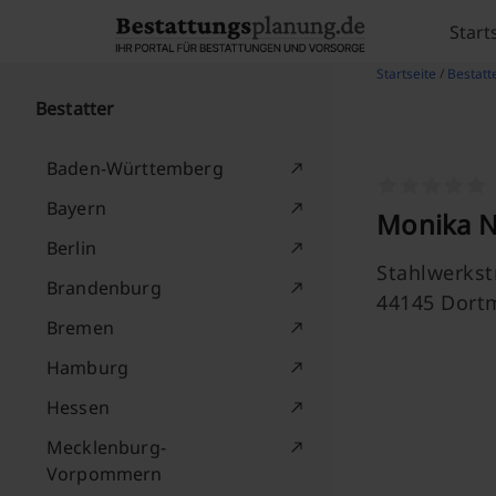
Skip to content
Start
Startseite
/
Bestatt
Bestatter
Baden-Württemberg
Bayern
Monika N
Berlin
Stahlwerkstr
Brandenburg
44145 Dort
Bremen
Hamburg
Hessen
Mecklenburg-
Vorpommern