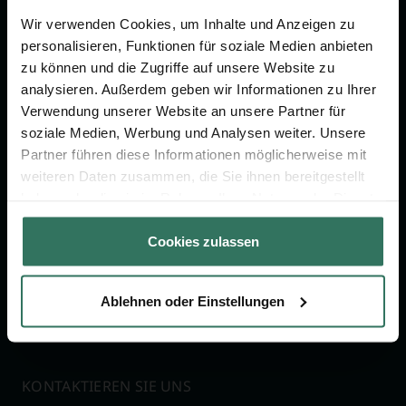
Wir verwenden Cookies, um Inhalte und Anzeigen zu
Jetzt beraten lassen
personalisieren, Funktionen für soziale Medien anbieten
zu können und die Zugriffe auf unsere Website zu
analysieren. Außerdem geben wir Informationen zu Ihrer
FÜR SIE
FÜR BESTATTER
Verwendung unserer Website an unsere Partner für
soziale Medien, Werbung und Analysen weiter. Unsere
Vergleich
Online-Portal
Partner führen diese Informationen möglicherweise mit
weiteren Daten zusammen, die Sie ihnen bereitgestellt
Ratgeber
Kostenlos registrieren
haben oder die sie im Rahmen Ihrer Nutzung der Dienste
Verzeichnis
gesammelt haben.
Wissenswertes
Cookies zulassen
Über uns
Für Bestatter
Ablehnen oder Einstellungen
KONTAKTIEREN SIE UNS