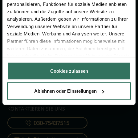
personalisieren, Funktionen für soziale Medien anbieten
zu können und die Zugriffe auf unsere Website zu
FÜR SIE
FÜR BESTATTER
analysieren. Außerdem geben wir Informationen zu Ihrer
Verwendung unserer Website an unsere Partner für
Vergleich
Online-Portal
soziale Medien, Werbung und Analysen weiter. Unsere
Ratgeber
Kostenlos registrieren
Partner führen diese Informationen möglicherweise mit
Verzeichnis
weiteren Daten zusammen, die Sie ihnen bereitgestellt
haben oder die sie im Rahmen Ihrer Nutzung der Dienste
Wissenswertes
gesammelt haben.
Über uns
Cookies zulassen
Für Bestatter
Ablehnen oder Einstellungen
KONTAKTIEREN SIE UNS
030-75437515