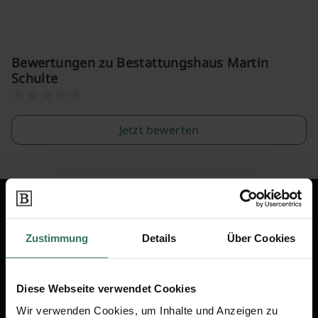
Bewertungen zu Bestattungshaus Martin
Schulte
Jetzt bewerten
Wir sind Ihr Ansprechpartner rund
um das Thema Bestattung &
Zustimmung
Details
Über Cookies
Vorsorge.
Diese Webseite verwendet Cookies
Jetzt beraten lassen
Wir verwenden Cookies, um Inhalte und Anzeigen zu