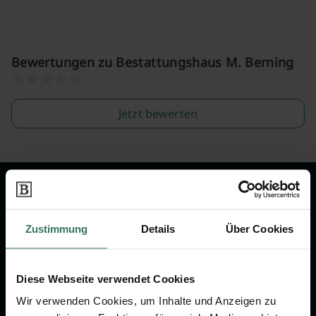
Bewertungen zu Bestattungshaus M. Berning
Jetzt bewerten
Wir sind Ihr Ansprechpartner rund
um das Thema Bestattung &
Zustimmung
Details
Über Cookies
Vorsorge.
Diese Webseite verwendet Cookies
Jetzt beraten lassen
Wir verwenden Cookies, um Inhalte und Anzeigen zu