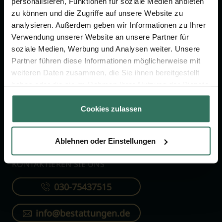
personalisieren, Funktionen für soziale Medien anbieten
FÜR SIE
FÜR BESTATTER
zu können und die Zugriffe auf unsere Website zu
analysieren. Außerdem geben wir Informationen zu Ihrer
Vergleich
Online-Portal
Verwendung unserer Website an unsere Partner für
soziale Medien, Werbung und Analysen weiter. Unsere
Ratgeber
Kostenlos registrieren
Partner führen diese Informationen möglicherweise mit
Verzeichnis
weiteren Daten zusammen, die Sie ihnen bereitgestellt
Wissenswertes
haben oder die sie im Rahmen Ihrer Nutzung der Dienste
gesammelt haben.
Über uns
Cookies zulassen
Für Bestatter
Ablehnen oder Einstellungen
KONTAKTIEREN SIE UNS
030-75437515
info@bestattungen.de