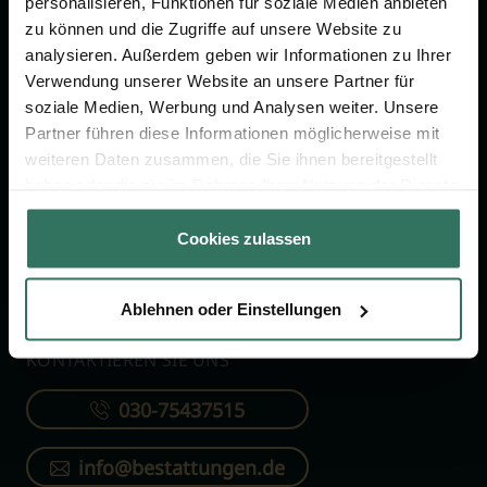
personalisieren, Funktionen für soziale Medien anbieten
FÜR SIE
FÜR BESTATTER
zu können und die Zugriffe auf unsere Website zu
analysieren. Außerdem geben wir Informationen zu Ihrer
Vergleich
Online-Portal
Verwendung unserer Website an unsere Partner für
soziale Medien, Werbung und Analysen weiter. Unsere
Ratgeber
Kostenlos registrieren
Partner führen diese Informationen möglicherweise mit
Verzeichnis
weiteren Daten zusammen, die Sie ihnen bereitgestellt
Wissenswertes
haben oder die sie im Rahmen Ihrer Nutzung der Dienste
gesammelt haben.
Über uns
Cookies zulassen
Für Bestatter
Ablehnen oder Einstellungen
KONTAKTIEREN SIE UNS
030-75437515
info@bestattungen.de