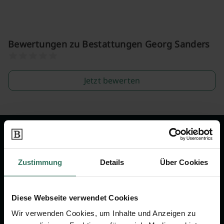
Bewertungen zu Bestattungen Georg Sanders
Jetzt bewerten
Wir sind Ihr Ansprechpartner rund
um das Thema Bestattung &
Zustimmung
Details
Über Cookies
Vorsorge.
Diese Webseite verwendet Cookies
Jetzt beraten lassen
Wir verwenden Cookies, um Inhalte und Anzeigen zu