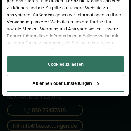
personalisieren, Funktionen für soziale Medien anbieten
FÜR SIE
FÜR BESTATTER
zu können und die Zugriffe auf unsere Website zu
analysieren. Außerdem geben wir Informationen zu Ihrer
Vergleich
Online-Portal
Verwendung unserer Website an unsere Partner für
soziale Medien, Werbung und Analysen weiter. Unsere
Ratgeber
Kostenlos registrieren
Partner führen diese Informationen möglicherweise mit
Verzeichnis
weiteren Daten zusammen, die Sie ihnen bereitgestellt
Wissenswertes
haben oder die sie im Rahmen Ihrer Nutzung der Dienste
gesammelt haben.
Über uns
Cookies zulassen
Für Bestatter
Ablehnen oder Einstellungen
KONTAKTIEREN SIE UNS
030-75437515
info@bestattungen.de