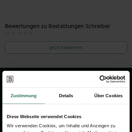
Bewertungen zu Bestattungen Schreiber
Jetzt bewerten
Wir sind Ihr Ansprechpartner rund
um das Thema Bestattung &
Zustimmung
Details
Über Cookies
Vorsorge.
Diese Webseite verwendet Cookies
Jetzt beraten lassen
Wir verwenden Cookies, um Inhalte und Anzeigen zu