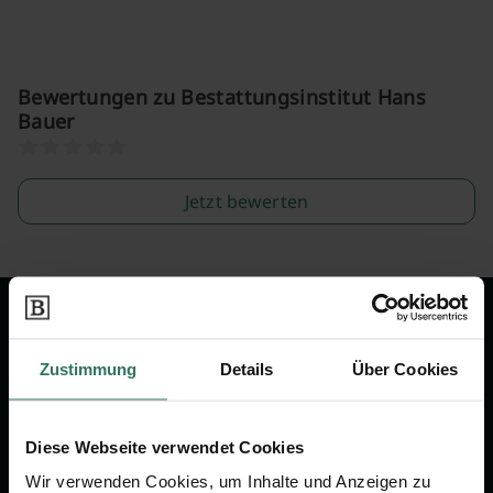
Bewertungen zu Bestattungsinstitut Hans
Bauer
Jetzt bewerten
Wir sind Ihr Ansprechpartner rund
um das Thema Bestattung &
Zustimmung
Details
Über Cookies
Vorsorge.
Diese Webseite verwendet Cookies
Jetzt beraten lassen
Wir verwenden Cookies, um Inhalte und Anzeigen zu