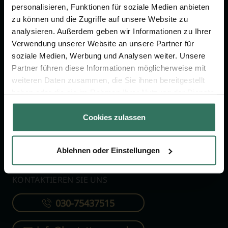
personalisieren, Funktionen für soziale Medien anbieten
zu können und die Zugriffe auf unsere Website zu
FÜR SIE
FÜR BESTATTER
analysieren. Außerdem geben wir Informationen zu Ihrer
Verwendung unserer Website an unsere Partner für
Vergleich
Online-Portal
soziale Medien, Werbung und Analysen weiter. Unsere
Ratgeber
Kostenlos registrieren
Partner führen diese Informationen möglicherweise mit
Verzeichnis
weiteren Daten zusammen, die Sie ihnen bereitgestellt
haben oder die sie im Rahmen Ihrer Nutzung der Dienste
Wissenswertes
gesammelt haben.
Über uns
Cookies zulassen
Für Bestatter
Ablehnen oder Einstellungen
KONTAKTIEREN SIE UNS
030-75437515