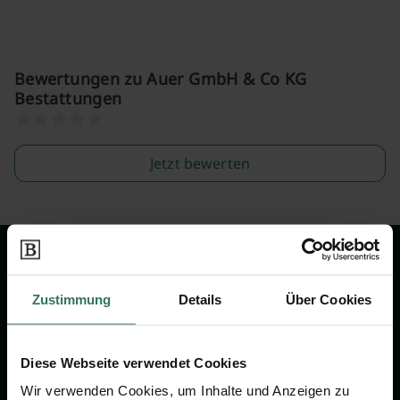
Bewertungen zu Auer GmbH & Co KG
Bestattungen
Jetzt bewerten
Wir sind Ihr Ansprechpartner rund
um das Thema Bestattung &
Zustimmung
Details
Über Cookies
Vorsorge.
Diese Webseite verwendet Cookies
Jetzt beraten lassen
Wir verwenden Cookies, um Inhalte und Anzeigen zu