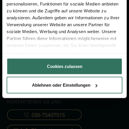
personalisieren, Funktionen für soziale Medien anbieten
zu können und die Zugriffe auf unsere Website zu
FÜR SIE
FÜR BESTATTER
analysieren. Außerdem geben wir Informationen zu Ihrer
Verwendung unserer Website an unsere Partner für
Vergleich
Online-Portal
soziale Medien, Werbung und Analysen weiter. Unsere
Ratgeber
Kostenlos registrieren
Partner führen diese Informationen möglicherweise mit
Verzeichnis
weiteren Daten zusammen, die Sie ihnen bereitgestellt
haben oder die sie im Rahmen Ihrer Nutzung der Dienste
Wissenswertes
gesammelt haben.
Über uns
Cookies zulassen
Für Bestatter
Ablehnen oder Einstellungen
KONTAKTIEREN SIE UNS
030-75437515