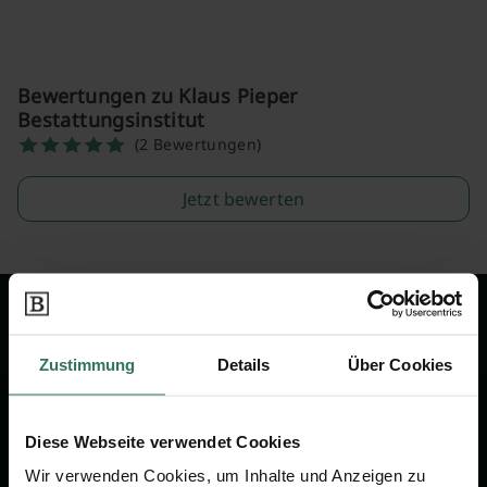
Bewertungen zu Klaus Pieper
Bestattungsinstitut
(2 Bewertungen)
Jetzt bewerten
Wir sind Ihr Ansprechpartner rund
um das Thema Bestattung &
Zustimmung
Details
Über Cookies
Vorsorge.
Diese Webseite verwendet Cookies
Jetzt beraten lassen
Wir verwenden Cookies, um Inhalte und Anzeigen zu