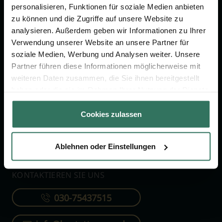
personalisieren, Funktionen für soziale Medien anbieten
zu können und die Zugriffe auf unsere Website zu
FÜR SIE
FÜR BESTATTER
analysieren. Außerdem geben wir Informationen zu Ihrer
Verwendung unserer Website an unsere Partner für
Vergleich
Online-Portal
soziale Medien, Werbung und Analysen weiter. Unsere
Ratgeber
Kostenlos registrieren
Partner führen diese Informationen möglicherweise mit
Verzeichnis
weiteren Daten zusammen, die Sie ihnen bereitgestellt
haben oder die sie im Rahmen Ihrer Nutzung der Dienste
Wissenswertes
gesammelt haben.
Über uns
Cookies zulassen
Für Bestatter
Ablehnen oder Einstellungen
KONTAKTIEREN SIE UNS
030-75437515