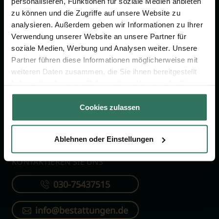
personalisieren, Funktionen für soziale Medien anbieten
FÜR SIE
FÜR BESTATTER
zu können und die Zugriffe auf unsere Website zu
analysieren. Außerdem geben wir Informationen zu Ihrer
Vergleich
Online-Portal
Verwendung unserer Website an unsere Partner für
soziale Medien, Werbung und Analysen weiter. Unsere
Ratgeber
Kostenlos registrieren
Partner führen diese Informationen möglicherweise mit
Verzeichnis
weiteren Daten zusammen, die Sie ihnen bereitgestellt
Wissenswertes
haben oder die sie im Rahmen Ihrer Nutzung der Dienste
gesammelt haben.
Über uns
Cookies zulassen
Für Bestatter
Ablehnen oder Einstellungen
KONTAKTIEREN SIE UNS
030-75437515
info@bestattungen.de