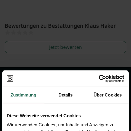
Bewertungen zu Bestattungen Klaus Haker
Jetzt bewerten
Wir sind Ihr Ansprechpartner rund
um das Thema Bestattung &
Zustimmung
Details
Über Cookies
Vorsorge.
Diese Webseite verwendet Cookies
Jetzt beraten lassen
Wir verwenden Cookies, um Inhalte und Anzeigen zu