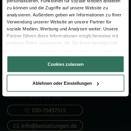
personalisieren, Funktionen für soziale Medien anbieten
FÜR SIE
FÜR BESTATTER
zu können und die Zugriffe auf unsere Website zu
analysieren. Außerdem geben wir Informationen zu Ihrer
Vergleich
Online-Portal
Verwendung unserer Website an unsere Partner für
soziale Medien, Werbung und Analysen weiter. Unsere
Ratgeber
Kostenlos registrieren
Partner führen diese Informationen möglicherweise mit
Verzeichnis
weiteren Daten zusammen, die Sie ihnen bereitgestellt
Wissenswertes
haben oder die sie im Rahmen Ihrer Nutzung der Dienste
gesammelt haben.
Über uns
Cookies zulassen
Für Bestatter
Ablehnen oder Einstellungen
KONTAKTIEREN SIE UNS
030-75437515
info@bestattungen.de