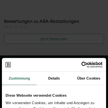
Bewertungen zu ABA-Bestattungen
Jetzt bewerten
Wir sind Ihr Ansprechpartner rund
um das Thema Bestattung &
Zustimmung
Details
Über Cookies
Vorsorge.
Diese Webseite verwendet Cookies
Jetzt beraten lassen
Wir verwenden Cookies, um Inhalte und Anzeigen zu